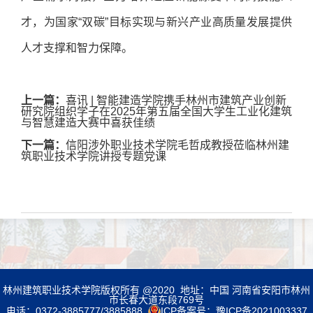
才，为国家“双碳”目标实现与新兴产业高质量发展提供
人才支撑和智力保障。
上一篇：
喜讯 | 智能建造学院携手林州市建筑产业创新
研究院组织学子在2025年第五届全国大学生工业化建筑
与智慧建造大赛中喜获佳绩
下一篇：
信阳涉外职业技术学院毛哲成教授莅临林州建
筑职业技术学院讲授专题党课
林州建筑职业技术学院版权所有 @2020 地址：中国 河南省安阳市林州
市长春大道东段769号
电话：0372-3885777/3885888
ICP备案号：
豫ICP备2021003337